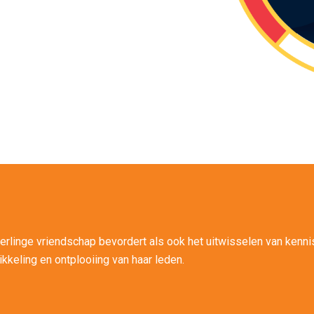
erlinge vriendschap bevordert als ook het uitwisselen van kennis
kkeling en ontplooiing van haar leden.